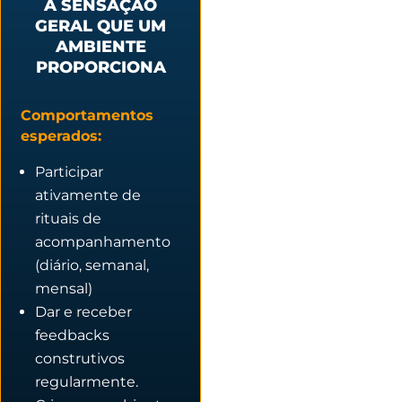
A SENSAÇÃO
GERAL QUE UM
AMBIENTE
PROPORCIONA
Comportamentos
esperados:
Participar
ativamente de
rituais de
acompanhamento
(diário, semanal,
mensal)
Dar e receber
feedbacks
construtivos
regularmente.