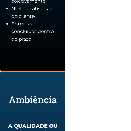
coletivamente.
NPS ou satisfação
do cliente.
Entregas
concluídas dentro
do prazo.
Ambiência
A QUALIDADE OU