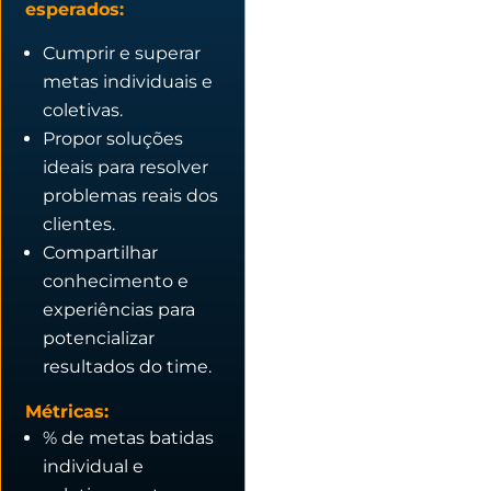
esperados:
Cumprir e superar
metas individuais e
coletivas.
Propor soluções
ideais para resolver
problemas reais dos
clientes.
Compartilhar
conhecimento e
experiências para
potencializar
resultados do time.
Métricas:
% de metas batidas
individual e