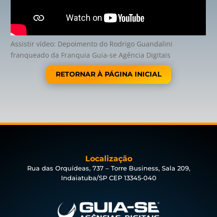
Assistir vídeo: Depoimento do Rodrigo Guandalini
franqueado da Franquia Guia-se Agência Digitais
RETORNAR À PÁGINA INICIAL
Localização
Rua das Orquídeas, 737 – Torre Business, Sala 209,
Indaiatuba/SP CEP 13345-040