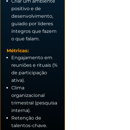
Criar um ambiente
positivo e de
desenvolvimento,
guiado por líderes
íntegros que fazem
o que falam.
Métricas:
Engajamento em
reuniões e rituais (%
de participação
ativa).
Clima
organizacional
trimestral (pesquisa
interna).
Retenção de
talentos-chave.