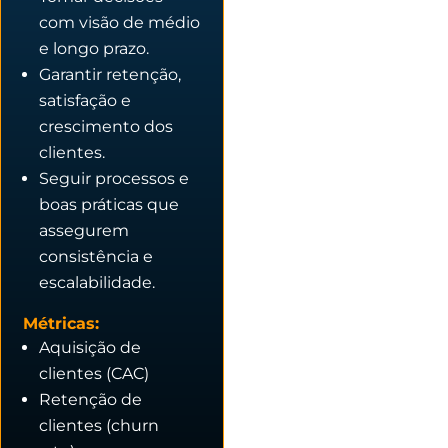
com visão de médio
e longo prazo.
Garantir retenção,
satisfação e
crescimento dos
clientes.
Seguir processos e
boas práticas que
assegurem
consistência e
escalabilidade.
Métricas:
Aquisição de
clientes (CAC)
Retenção de
clientes (churn