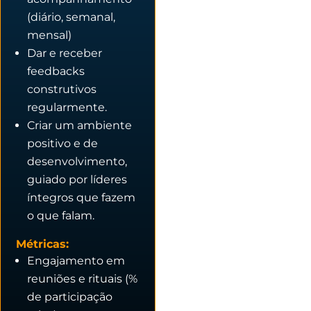
(diário, semanal,
mensal)
Dar e receber
feedbacks
construtivos
regularmente.
Criar um ambiente
positivo e de
desenvolvimento,
guiado por líderes
íntegros que fazem
o que falam.
Métricas:
Engajamento em
reuniões e rituais (%
de participação