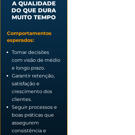
A QUALIDADE
DO QUE DURA
MUITO TEMPO
Comportamentos
esperados:
Tomar decisões
com visão de médio
e longo prazo.
Garantir retenção,
satisfação e
crescimento dos
clientes.
Seguir processos e
boas práticas que
assegurem
consistência e