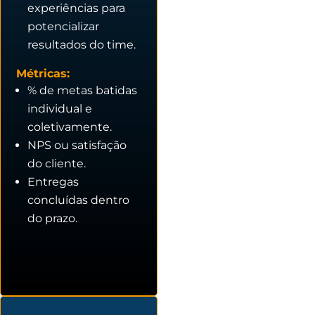
experiências para
potencializar
resultados do time.
Métricas:
% de metas batidas
individual e
coletivamente.
NPS ou satisfação
do cliente.
Entregas
concluídas dentro
do prazo.