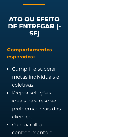
ATO OU EFEITO
DE ENTREGAR (-
SE)
Comportamentos
esperados:
Cumprir e superar
metas individuais e
coletivas.
Propor soluções
ideais para resolver
problemas reais dos
clientes.
Compartilhar
conhecimento e