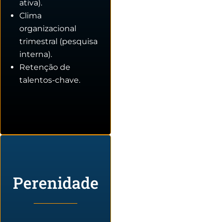
ativa).
Clima
organizacional
trimestral (pesquisa
interna).
Retenção de
talentos-chave.
Perenidade