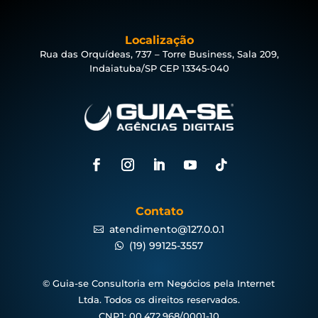
Localização
Rua das Orquídeas, 737 – Torre Business, Sala 209,
Indaiatuba/SP CEP 13345-040
Contato
atendimento@127.0.0.1

(19) 99125-3557

© Guia-se Consultoria em Negócios pela Internet
Ltda. Todos os direitos reservados.
CNPJ: 00.472.968/0001-10